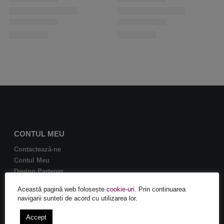
CONTUL MEU
Contactează-ne
Contul Meu
Devino Partener
Această pagină web folosește
cookie-uri
. Prin continuarea
navigarii sunteti de acord cu utilizarea lor.
Istoric comenzi
Întrebări
Accept
Login