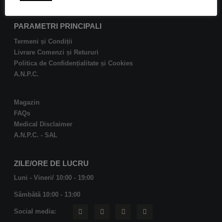
PARAMETRI PRINCIPALI
Termeni și Condiții
Livrare Comenzi și Retururi
Politica de Confidențialitate și Cookies
A.N.P.C.
Magazin
FAQs
Medical Disclaimer
A.N.P.C. - SAL
ZILE/ORE DE LUCRU
Luni - Vineri/ 10:00 - 19:00
Sâmbătă 10:00 - 13:00
Social media: