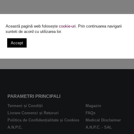
Această pagină web folosește
cookie-uri
. Prin continuarea navigarii
sunteti de acord cu utilizarea lor.
Accept
PARAMETRI PRINCIPALI
Termeni și Condiții
Magazin
Livrare Comenzi și Retururi
FAQs
Politica de Confidențialitate și Cookies
Medical Disclaimer
A.N.P.C.
A.N.P.C. - SAL