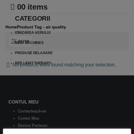
0
0 items
CATEGORII
Home
Product Tag -
air quality
IONIZAREA AERULUI
FILTER
MIND MACHINES
PRODUSE RELAXARE
RED LIGHT THERAPY
No products were found matching your selection.
CONTUL MEU
Contactează-ne
Contul Meu
Devino Partener