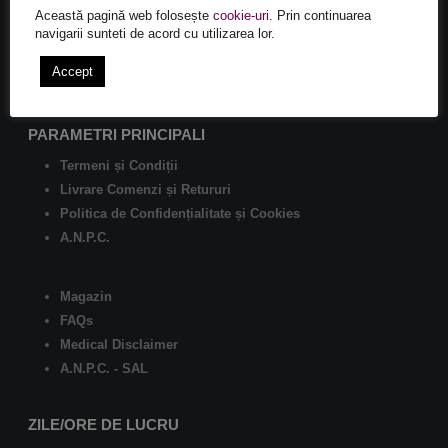
Această pagină web folosește
cookie-uri
. Prin continuarea
Istoric comenzi
navigarii sunteti de acord cu utilizarea lor.
Întrebări
Accept
Login
PARAMETRI PRINCIPALI
Termeni și Condiții
Livrare Comenzi și Retururi
Politica de Confidențialitate și Cookies
A.N.P.C.
Magazin
FAQs
Medical Disclaimer
A.N.P.C. - SAL
ZILE/ORE DE LUCRU