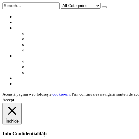
Acasă
Produse
Info Rapid
Undele cerebrale
Scurt istoric
Beneficii
Somnul perfect
Resurse
Brainwave Entrainment
Photobiomodulatia
De atmosferă
Contact
Misiunea noastră
Această pagină web folosește
cookie-uri
. Prin continuarea navigarii sunteti de aco
Accept
Închide
Info Confidențialități