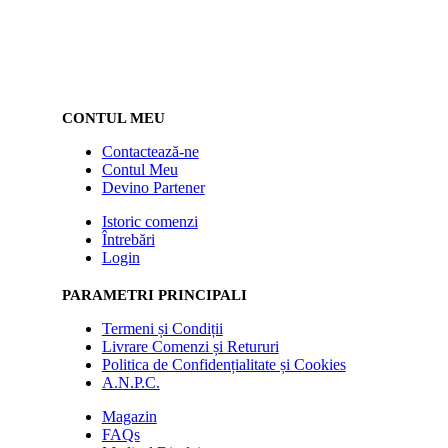
CONTUL MEU
Contactează-ne
Contul Meu
Devino Partener
Istoric comenzi
Întrebări
Login
PARAMETRI PRINCIPALI
Termeni și Condiții
Livrare Comenzi și Retururi
Politica de Confidențialitate și Cookies
A.N.P.C.
Magazin
FAQs