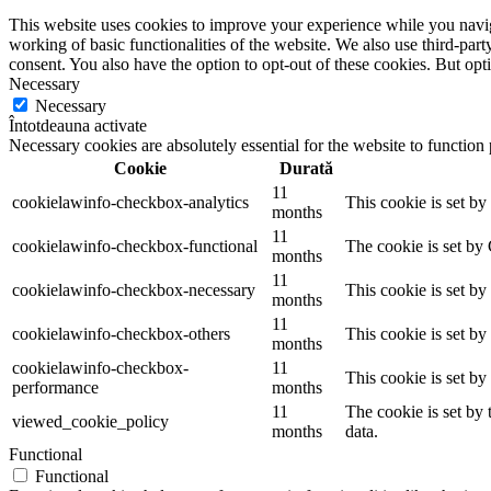
This website uses cookies to improve your experience while you navigat
working of basic functionalities of the website. We also use third-pa
consent. You also have the option to opt-out of these cookies. But op
Necessary
Necessary
Întotdeauna activate
Necessary cookies are absolutely essential for the website to function
Cookie
Durată
11
cookielawinfo-checkbox-analytics
This cookie is set b
months
11
cookielawinfo-checkbox-functional
The cookie is set by
months
11
cookielawinfo-checkbox-necessary
This cookie is set b
months
11
cookielawinfo-checkbox-others
This cookie is set b
months
cookielawinfo-checkbox-
11
This cookie is set b
performance
months
11
The cookie is set by
viewed_cookie_policy
months
data.
Functional
Functional