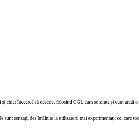
lii și chiar încearcă să descrie, folosind CGI, cum se simte și cum arată
le sunt senzații des întâlnite la utilizatorii mai experimentați; cei care 