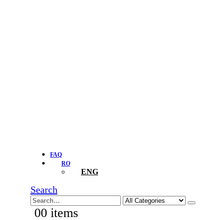
FAQ
RO
ENG
Search
0
0 items