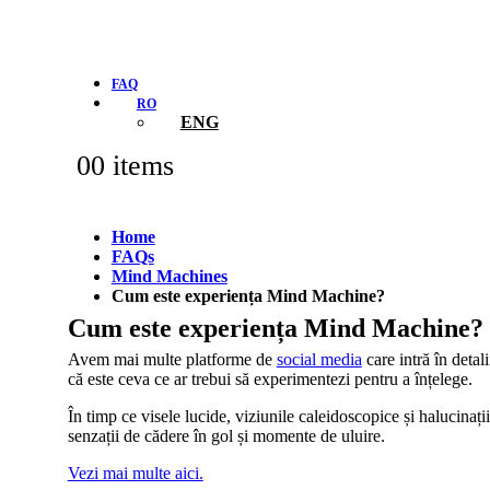
FAQ
RO
ENG
0
0 items
Home
FAQs
Mind Machines
Cum este experiența Mind Machine?
Cum este experiența Mind Machine?
Avem mai multe platforme de
social media
care intră în deta
că este ceva ce ar trebui să experimentezi pentru a înțelege.
În timp ce visele lucide, viziunile caleidoscopice și halucinații
senzații de cădere în gol și momente de uluire.
Vezi mai multe aici.