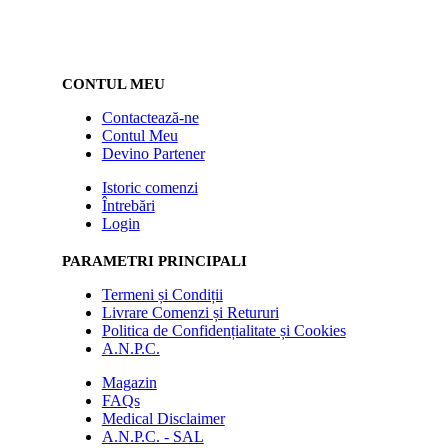
CONTUL MEU
Contactează-ne
Contul Meu
Devino Partener
Istoric comenzi
Întrebări
Login
PARAMETRI PRINCIPALI
Termeni și Condiții
Livrare Comenzi și Retururi
Politica de Confidențialitate și Cookies
A.N.P.C.
Magazin
FAQs
Medical Disclaimer
A.N.P.C. - SAL