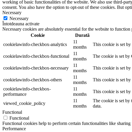
working of basic functionalities of the website. We also use third-pa
consent. You also have the option to opt-out of these cookies. But op
Necessary
Necessary
Întotdeauna activate
Necessary cookies are absolutely essential for the website to function
Cookie
Durată
11
cookielawinfo-checkbox-analytics
This cookie is set b
months
11
cookielawinfo-checkbox-functional
The cookie is set by
months
11
cookielawinfo-checkbox-necessary
This cookie is set b
months
11
cookielawinfo-checkbox-others
This cookie is set b
months
cookielawinfo-checkbox-
11
This cookie is set b
performance
months
11
The cookie is set by
viewed_cookie_policy
months
data.
Functional
Functional
Functional cookies help to perform certain functionalities like sharing 
Performance