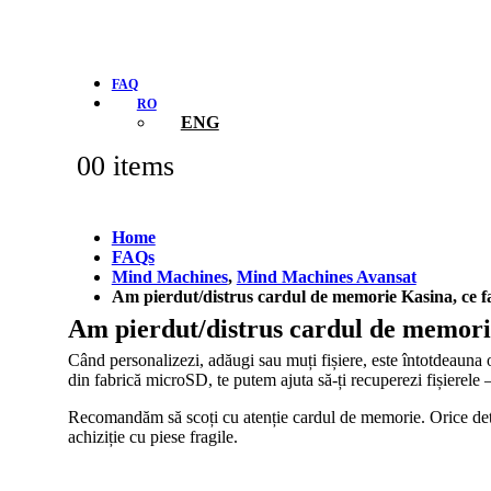
FAQ
RO
ENG
0
0 items
Home
FAQs
Mind Machines
,
Mind Machines Avansat
Am pierdut/distrus cardul de memorie Kasina, ce f
Am pierdut/distrus cardul de memori
Când personalizezi, adăugi sau muți fișiere, este întotdeauna
din fabrică microSD, te putem ajuta să-ți recuperezi fișierele 
Recomandăm să scoți cu atenție cardul de memorie. Orice deteri
achiziție cu piese fragile.