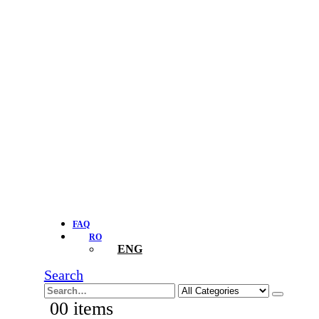
FAQ
RO
ENG
Search
0
0 items