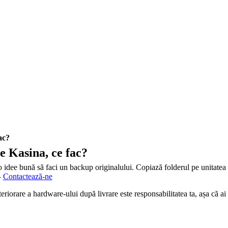
ac?
e Kasina, ce fac?
 o idee bună să faci un backup originalului. Copiază folderul pe unitate
–
Contactează-ne
orare a hardware-ului după livrare este responsabilitatea ta, așa că ai g