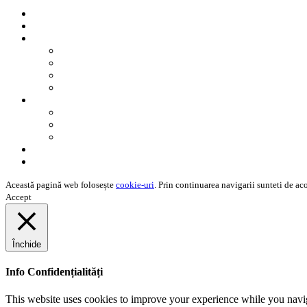
Acasă
Produse
Info Rapid
Undele cerebrale
Scurt istoric
Beneficii
Somnul perfect
Resurse
Brainwave Entrainment
Photobiomodulatia
De atmosferă
Contact
Misiunea noastră
Această pagină web folosește
cookie-uri
. Prin continuarea navigarii sunteti de aco
Accept
Închide
Info Confidențialități
This website uses cookies to improve your experience while you navigat