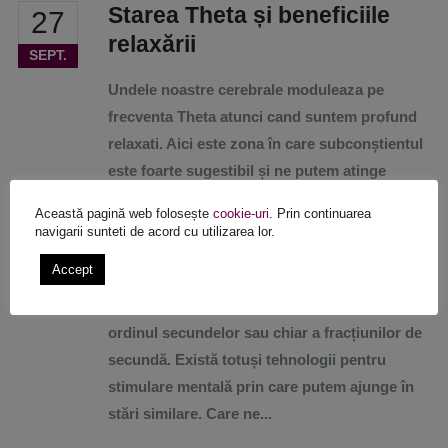
Starea Theta și beneficiile
27
relaxării
SEPT.
Undele noastre cerebrale moduleaza pe
frecventa Theta atunci cand suntem profund
relaxati. Aici este zona în care subconștientul
este foarte sugestibil și ne putem atinge
maximul de creativitate. Starea Theta este
Această pagină web folosește
cookie-uri
. Prin continuarea
accesibilă de obicei doar prin meditație
navigarii sunteti de acord cu utilizarea lor.
profundă (care se învață după ani de practică)
Accept
sau in timpul celui mai linistit somn când nu
suntem conștienți. Durata stării este de
ordinul secundelor sau chiar a fracțiunilor de
secundă. Există totuși tehnologii pentru
stimulare mentală prin care putem ajunge în
stări similare. Care ne...