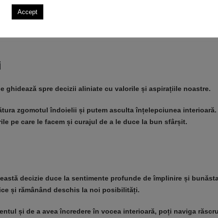
Accept
 sau o cunoaștere interioară, ne poate ghida spre alegeri care rez
ndu-ne la intuiția noastră, putem accesa un izvor de înțelepciune 
i
ne ghidează spre decizii aliniate cu valorile și aspirațiile noastre.
nlătura zgomotul îndoielii și putem asculta înțelepciunea interioară
ile pe care le facem și curajul de a le duce la bun sfârșit.
Această decizie duce la sentimente profunde de împlinire și bunăsta
ice și rămânând deschis la noi posibilități.
entul și de a avea încredere în vocea interioară, poți naviga răscruc