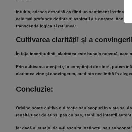
Intuiția, adesea descrisă ca fiind un sentiment instinctiv
cele mai profunde dorințe și aspirații ale noastre. Acordâ
transcende logica și rațiunea⁶.
Cultivarea clarității și a convingeri
În fața incertitudinii, claritatea este busola noastră, care 
Prin cultivarea atenției și a conștiinței de sine⁷, putem î
claritatea vine și convingerea, credința neclintită în aleger
Concluzie:
Oricine poate cultiva o direcție sau scopuri în viața sa. 
reușită ușor de atins, pas cu pas, stabilind intenții autent
Iar dacă ai curajul de a-ți asculta instinctul sau subconști