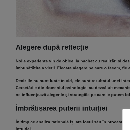
Alegere după reflecție
Noile experiențe vin de obicei la pachet cu realizări și de
îmbunătățire a vieții. Fiecare alegere pe care o facem, fie
Deciziile nu sunt luate în vid; ele sunt rezultatul unei in
Cercetările din domeniul psihologiei au dezvăluit mecanism
ne influențează alegerile și strategiile pe care le putem fo
Îmbrățișarea puterii intuiției
În timp ce analiza rațională își are locul său în procesul d
intuiției.