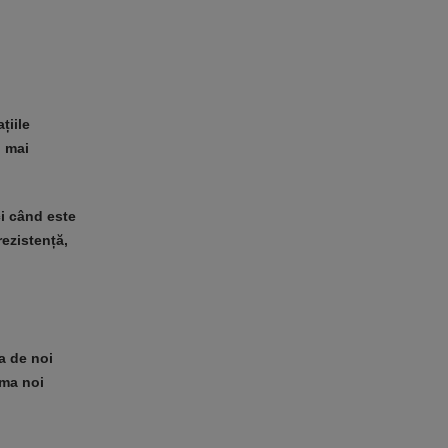
țiile
, mai
ci când este
rezistență,
a de noi
rma noi