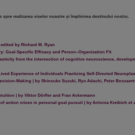
spre realizarea viselor noastre și împlinirea destinului nostru.
 edited by Richard M. Ryan
: Goal-Specific Efficacy and Person–Organization Fit
plasticity from the intersection of cognitive neuroscience, develop
ved Experience of Individuals Practicing Self-Directed Neuroplast
sion-Making | by Shinsuke Suzuki, Ryo Adachi, Peter Bossaerts
ntuition | by Viktor Dörfler and Fran Ackermann
 action crises in personal goal pursuit | by Antonia Kreibich et a