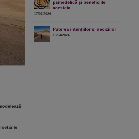
psihedelică și beneficiile
acesteia
17/07/2024
Puterea intențiilor și deciziilor
10/04/2024
e modelează
rcetările