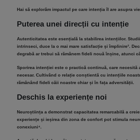
Hai să explorăm impactul pe care intenția îl are asupra vie
Puterea unei direcții cu intenție
Autenticitatea este esențială la stabilirea intențiilor. Studii
intrinseci, duce la o mai mare satisfacție și împlinire². D
degrabă ar trebui să rămânem fideli nouă înșine, atunci câ
Sporirea intenției este o practică continuă, care necesită 
necesar. Cultivând o relație conștientă cu intențiile noastre
rămânând fideli căii noastre chiar și în fața adversității.
Deschis la experiențe noi
Neuroștiința a demonstrat capacitatea remarcabilă a creieru
experiențe și ieșirea din zona de confort pot stimula neuro
conexiuni⁴.