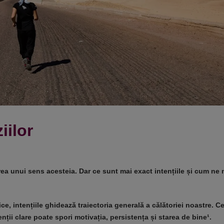
iilor
erirea unui sens acesteia. Dar ce sunt mai exact intențiile și cum n
e, intențiile ghidează traiectoria generală a călătoriei noastre. Ce
ții clare poate spori motivația, persistența și starea de bine¹.