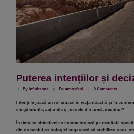
Puterea intențiilor și deciz
By
infiniteone
De atmosferă
0 Comments
Intențiile joacă un rol crucial în viața noastră și în conf
ele gândurile, acțiunile și, în cele din urmă, destinul?
În timp ce obiectivele se concentrează pe rezultate specific
din domeniul psihologiei sugerează că stabilirea unor inten