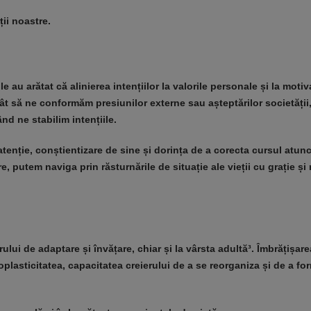
ții noastre.
le au arătat că alinierea intențiilor la valorile personale și la motiva
ecât să ne conformăm presiunilor externe sau așteptărilor societății
nd ne stabilim intențiile.
atenție, conștientizare de sine și dorința de a corecta cursul atun
, putem naviga prin răsturnările de situație ale vieții cu grație și 
lui de adaptare și învățare, chiar și la vârsta adultă³. Îmbrățișare
plasticitatea, capacitatea creierului de a se reorganiza și de a fo