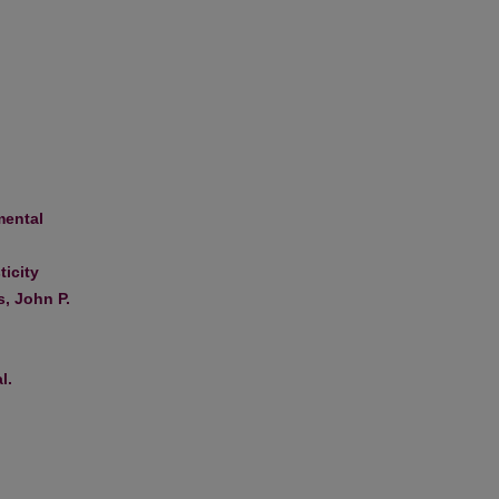
mental
icity
, John P.
l.