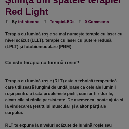
Știința din spatele terapiei
Red Light
By
infiniteone
TerapieLEDs
0 Comments
Terapia cu lumină roșie se mai numește terapie cu laser cu
nivel scăzut (LLLT), terapie cu laser cu putere redusă
(LPLT) și fotobiomodulare (PBM).
Ce este terapia cu lumină roșie?
Terapia cu lumină roșie (RLT) este o tehnică terapeutică
care utilizează lungimi de undă joase ca cele ale luminii
roșii pentru a trata problemele pielii, cum ar fi ridurile,
cicatricile și rănile persistente. De asemenea, poate ajuta și
la vindecarea țesutului muscular și a altor părți ale
corpului.
RLT te expune la niveluri scăzute de lumină roșie sau