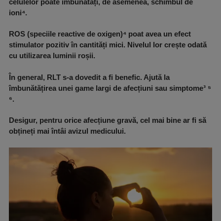
celulelor poate îmbunătăți, de asemenea, schimbul de
ioni⁴.
ROS (speciile reactive de oxigen)⁴ poat avea un efect
stimulator pozitiv în cantități mici. Nivelul lor crește odată
cu utilizarea luminii roșii.
În general, RLT s-a dovedit a fi benefic. Ajută la
îmbunătățirea unei game largi de afecțiuni sau simptome³ ⁵
⁶.
Desigur, pentru orice afecțiune gravă, cel mai bine ar fi să
obțineți mai întâi avizul medicului.