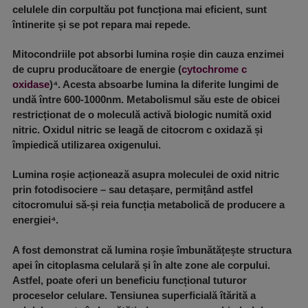
celulele din corpultău pot funcționa mai eficient, sunt
întinerite și se pot repara mai repede.
Mitocondriile pot absorbi lumina roșie din cauza enzimei
de cupru producătoare de energie (
cytochrome c
oxidase
)⁴. Acesta absoarbe lumina la diferite lungimi de
undă între 600-1000nm. Metabolismul său este de obicei
restricționat de o moleculă activă biologic numită oxid
nitric. Oxidul nitric se leagă de citocrom c oxidază și
împiedică utilizarea oxigenului.
Lumina roșie acționează asupra moleculei de oxid nitric
prin fotodisociere – sau detașare, permițând astfel
citocromului să-și reia funcția metabolică de producere a
energiei⁴.
A fost demonstrat că lumina roșie îmbunătățește structura
apei în citoplasma celulară și în alte zone ale corpului.
Astfel, poate oferi un beneficiu funcțional tuturor
proceselor celulare. Tensiunea superficială îtărită a