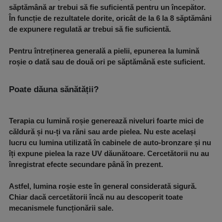
săptămână ar trebui să fie suficientă pentru un începător.
În funcție de rezultatele dorite, oricât de la 6 la 8 săptămâni
de expunere regulată ar trebui să fie suficientă.
Pentru întreținerea generală a pielii, epunerea la lumină
roșie o dată sau de două ori pe săptămână este suficient.
Poate dăuna sănătății?
Terapia cu lumină roșie generează niveluri foarte mici de
căldură și nu-ți va răni sau arde pielea. Nu este același
lucru cu lumina utilizată în cabinele de auto-bronzare și nu
îți expune pielea la raze UV dăunătoare. Cercetătorii nu au
înregistrat efecte secundare până în prezent.
Astfel, lumina roșie este în general considerată sigură.
Chiar dacă cercetătorii încă nu au descoperit toate
mecanismele funcționării sale.