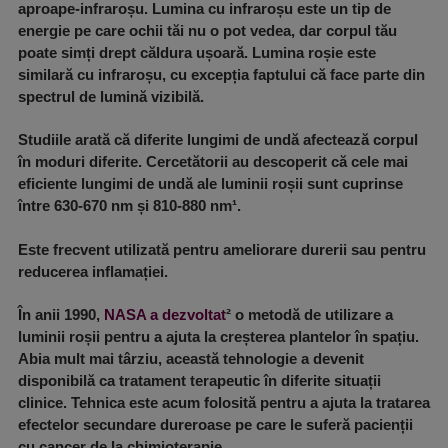
aproape-infraroșu. Lumina cu infraroșu este un tip de
energie pe care ochii tăi nu o pot vedea, dar corpul tău
poate simți drept căldura ușoară. Lumina roșie este
similară cu infraroșu, cu excepția faptului că face parte din
spectrul de lumină vizibilă.
Studiile arată că diferite lungimi de undă afectează corpul
în moduri diferite. Cercetătorii au descoperit că cele mai
eficiente lungimi de undă ale luminii roșii sunt cuprinse
între 630-670 nm și 810-880 nm¹.
Este frecvent utilizată pentru ameliorare durerii sau pentru
reducerea inflamației.
În anii 1990,
NASA a dezvoltat
² o metodă de utilizare a
luminii roșii pentru a ajuta la creșterea plantelor în spațiu.
Abia mult mai târziu, această tehnologie a devenit
disponibilă ca tratament terapeutic în diferite situații
clinice. Tehnica este acum folosită pentru a ajuta la tratarea
efectelor secundare dureroase pe care le suferă pacienții
cu cancer de la chimioterapie.