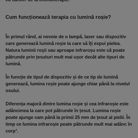
Cum funcționează terapia cu lumină roșie?
În primul rând, ai nevoie de o lampă, laser sau dispozitiv
care generează lumină roșie la care să îți expui pielea.
Natura luminii roșii sau aproape infraroșu este că poate
pătrunde prin țesuturi mult mai ușor decât alte tipuri de
lumină.
În funcție de tipul de dispozitiv și de ce tip de lumină
generează, lumina roșie poate ajunge chiar până la nivelul
osului.
Diferența majoră dintre lumina roșie și cea infraroșie este
adâncimea la care pot pătrunde în țesut. Lumina roșie
poate ajunge cam până la primii 25 mm de țesut al pielii. În
timp ce lumina infraroșie poate pătrunde mult mai adânc în
corp³.