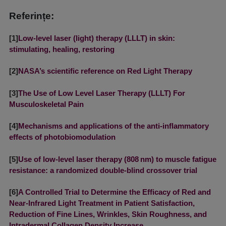
Referințe:
[1]
Low-level laser (light) therapy (LLLT) in skin:
stimulating, healing, restoring
[2]
NASA’s scientific reference on Red Light Therapy
[3]
The Use of Low Level Laser Therapy (LLLT) For
Musculoskeletal Pain
[4]
Mechanisms and applications of the anti-inflammatory
effects of photobiomodulation
[5]
Use of low-level laser therapy (808 nm) to muscle fatigue
resistance: a randomized double-blind crossover trial
[6]
A Controlled Trial to Determine the Efficacy of Red and
Near-Infrared Light Treatment in Patient Satisfaction,
Reduction of Fine Lines, Wrinkles, Skin Roughness, and
Intradermal Collagen Density Increase