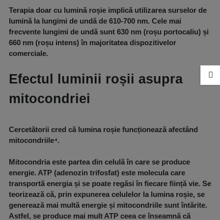
Terapia doar cu lumină roșie implică utilizarea surselor de
lumină la lungimi de undă de 610-700 nm. Cele mai
frecvente lungimi de undă sunt 630 nm (roșu portocaliu) și
660 nm (roșu intens) în majoritatea dispozitivelor
comerciale.
Efectul luminii roșii asupra
mitocondriei
Cercetătorii cred că lumina roșie funcționează afectând
mitocondriile⁴.
Mitocondria este partea din celulă în care se produce
energie. ATP (adenozin trifosfat) este molecula care
transportă energia și se poate regăsi în fiecare ființă vie. Se
teorizează că, prin expunerea celulelor la lumina roșie, se
generează mai multă energie și mitocondriile sunt întărite.
Astfel, se produce mai mult ATP ceea ce înseamnă că