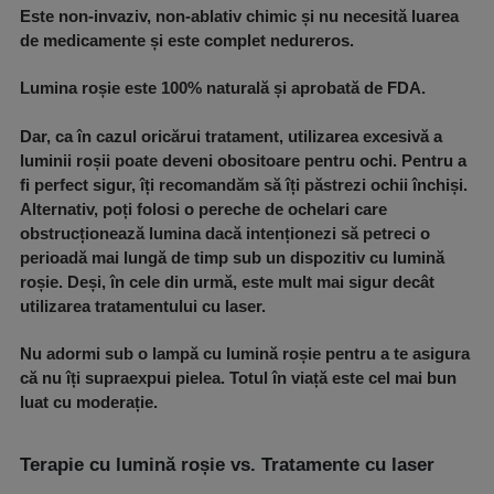
Este non-invaziv, non-ablativ chimic și nu necesită luarea
de medicamente și este complet nedureros.
Lumina roșie este 100% naturală și aprobată de FDA.
Dar, ca în cazul oricărui tratament, utilizarea excesivă a
luminii roșii poate deveni obositoare pentru ochi. Pentru a
fi perfect sigur, îți recomandăm să îți păstrezi ochii închiși.
Alternativ, poți folosi o pereche de ochelari care
obstrucționează lumina dacă intenționezi să petreci o
perioadă mai lungă de timp sub un dispozitiv cu lumină
roșie. Deși, în cele din urmă, este mult mai sigur decât
utilizarea tratamentului cu laser.
Nu adormi sub o lampă cu lumină roșie pentru a te asigura
că nu îți supraexpui pielea. Totul în viață este cel mai bun
luat cu moderație.
Terapie cu lumină roșie vs. Tratamente cu laser