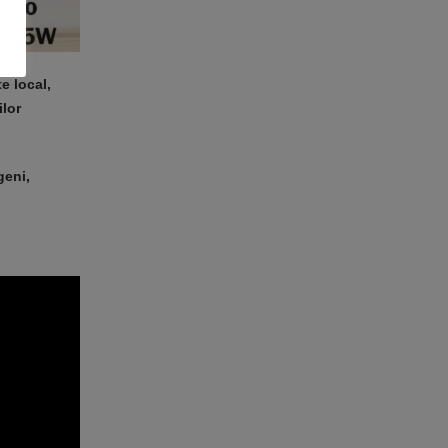
e local,
ilor
geni,