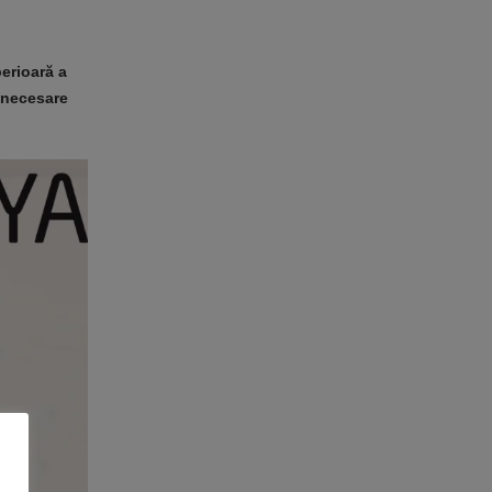
perioară a
e necesare