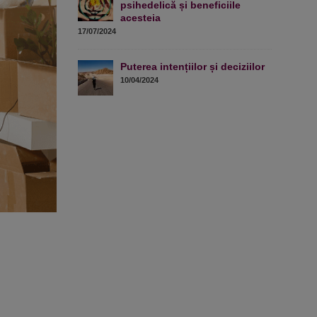
psihedelică și beneficiile
acesteia
17/07/2024
Puterea intențiilor și deciziilor
10/04/2024