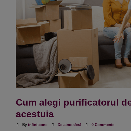
Cum alegi purificatorul de
acestuia
By
infiniteone
De atmosferă
0 Comments