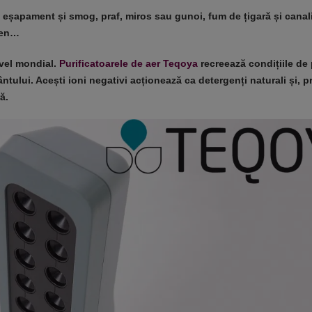
e eșapament și smog, praf, miros sau gunoi, fum de țigară și canal
ogen…
ivel mondial.
Purificatoarele de aer Teqoya
recreează condițiile de
ntului. Acești ioni negativi acționează ca detergenți naturali și, p
ă.