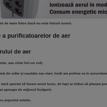
ste de mare folos dacă nu este folosit corect.
e a purificatoarelor de aer
rului de aer
ete, sau chiar într-un colț.
atat de urâte și caudate sau mari, încât am prefera sa le ascundem
 mod special să facem acest lucru, de fapt ar trebui să plasam pur
mai aproape de mijlocul încăperii.
cu aspectul estetic.