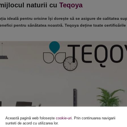
mijlocul naturii cu
Teqoya
ția ideală pentru oricine își dorește să se asigure de calitatea su
benefici pentru sănătatea noastră. Teqoya deține toate certificăril
Această pagină web folosește
cookie-uri
. Prin continuarea navigarii
sunteti de acord cu utilizarea lor.