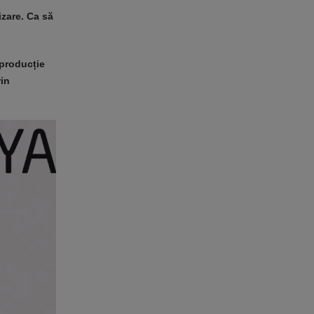
izare. Ca să
 producție
rin