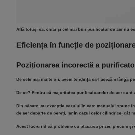
Află totuși că, chiar și cel mai bun purificator de aer nu e
Eficiența în funcție de poziționar
Poziționarea incorectă a purificato
De cele mai multe ori, avem tendința să-l asezăm lângă per
De ce? Pentru că majoritatea purificatoarelor de aer sunt 
Din păcate, cu excepția cazului în care manualul spune în
de aer departe de pereți, iar în cazul celor cilindrice, cât 
Acest lucru ridică probleme cu plasarea prizei, precum și 