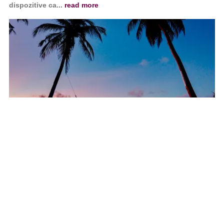
dispozitive ca...
read more
04
aug.
04/08/2021
Știința din spatele Mind Machines
Cum funcționează Mind Machines? S-au făcut multe
cercetări pentru a crea un Mind Machine de-a lungul anilor.
De la primele descoperiri...
read more