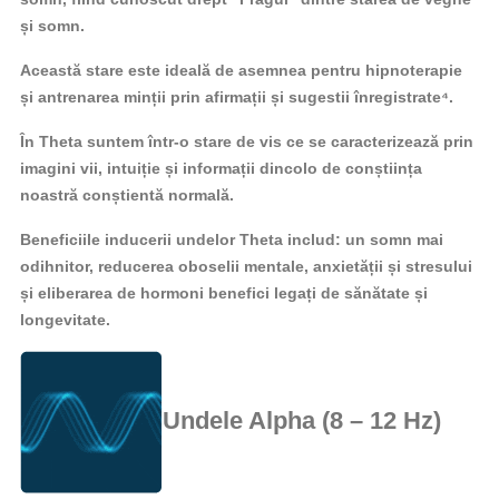
și somn.
Această stare este ideală de asemnea pentru hipnoterapie
și antrenarea minții prin afirmații și sugestii înregistrate⁴.
În Theta suntem într-o stare de vis ce se caracterizează prin
imagini vii, intuiție și informații dincolo de conștiința
noastră conștientă normală.
Beneficiile inducerii undelor Theta includ: un somn mai
odihnitor, reducerea oboselii mentale, anxietății și stresului
și eliberarea de hormoni benefici legați de sănătate și
longevitate.
Undele Alpha (8 – 12 Hz)