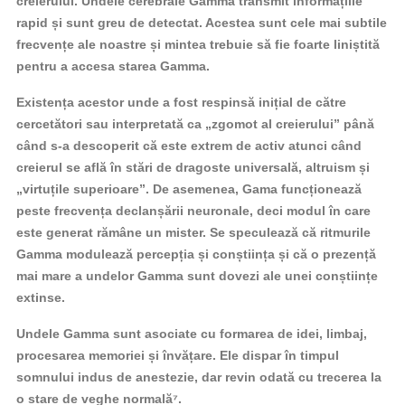
creierului. Undele cerebrale Gamma transmit informațiile
rapid și sunt greu de detectat. Acestea sunt cele mai subtile
frecvențe ale noastre și mintea trebuie să fie foarte liniștită
pentru a accesa starea Gamma.
Existența acestor unde a fost respinsă inițial de către
cercetători sau interpretată ca „zgomot al creierului” până
când s-a descoperit că este extrem de activ atunci când
creierul se află în stări de dragoste universală, altruism și
„virtuțile superioare”. De asemenea, Gama funcționează
peste frecvența declanșării neuronale, deci modul în care
este generat rămâne un mister. Se speculează că ritmurile
Gamma modulează percepția și conștiința și că o prezență
mai mare a undelor Gamma sunt dovezi ale unei conștiințe
extinse.
Undele Gamma sunt asociate cu formarea de idei, limbaj,
procesarea memoriei și învățare. Ele dispar în timpul
somnului indus de anestezie, dar revin odată cu trecerea la
o stare de veghe normală⁷.