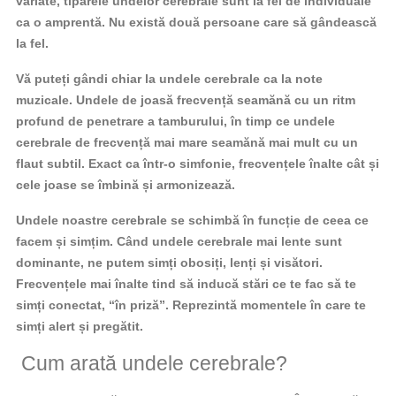
variate, tiparele undelor cerebrale sunt la fel de individuale
ca o amprentă. Nu există două persoane care să gândească
la fel.
Vă puteți gândi chiar la undele cerebrale ca la note
muzicale. Undele de joasă frecvență seamănă cu un ritm
profund de penetrare a tamburului, în timp ce undele
cerebrale de frecvență mai mare seamănă mai mult cu un
flaut subtil. Exact ca într-o simfonie, frecvențele înalte cât și
cele joase se îmbină și armonizează.
Undele noastre cerebrale se schimbă în funcție de ceea ce
facem și simțim. Când undele cerebrale mai lente sunt
dominante, ne putem simți obosiți, lenți și visători.
Frecvențele mai înalte tind să inducă stări ce te fac să te
simți conectat, “în priză”. Reprezintă momentele în care te
simți alert și pregătit.
Cum arată undele cerebrale?