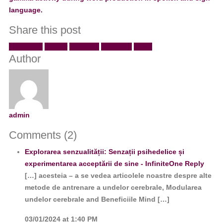
language.
Share this post
Facebook
Twitter
LinkedIn
Google +
Email
Author
admin
Comments (2)
Explorarea senzualității: Senzații psihedelice și
experimentarea acceptării de sine - InfiniteOne
Reply
[…] acesteia – a se vedea articolele noastre despre alte
metode de antrenare a undelor cerebrale, Modularea
undelor cerebrale and Beneficiile Mind […]
03/01/2024 at 1:40 PM