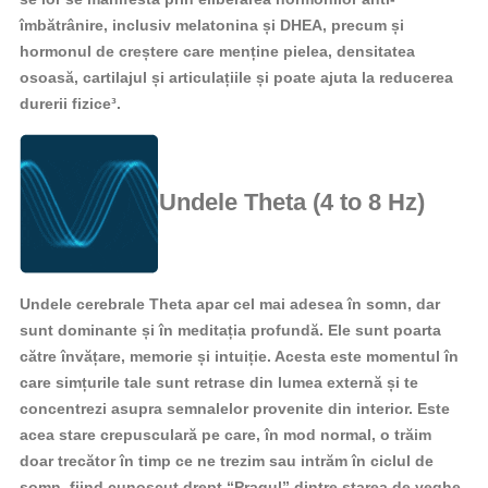
îmbătrânire, inclusiv melatonina și DHEA, precum și
hormonul de creștere care menține pielea, densitatea
osoasă, cartilajul și articulațiile și poate ajuta la reducerea
durerii fizice³.
Undele Theta (4 to 8 Hz)
Undele cerebrale Theta apar cel mai adesea în somn, dar
sunt dominante și în meditația profundă. Ele sunt poarta
către învățare, memorie și intuiție. Acesta este momentul în
care simțurile tale sunt retrase din lumea externă și te
concentrezi asupra semnalelor provenite din interior. Este
acea stare crepusculară pe care, în mod normal, o trăim
doar trecător în timp ce ne trezim sau intrăm în ciclul de
somn, fiind cunoscut drept “Pragul” dintre starea de veghe