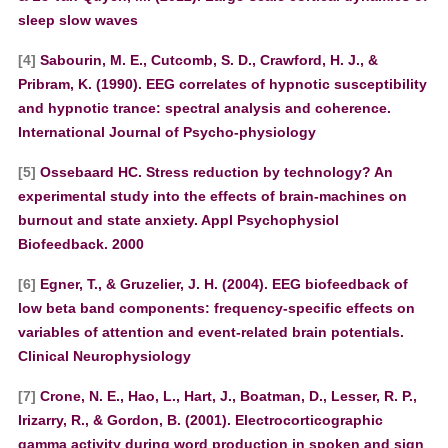
sleep slow waves
[4]
Sabourin, M. E., Cutcomb, S. D., Crawford, H. J., &
Pribram, K. (1990). EEG correlates of hypnotic susceptibility
and hypnotic trance: spectral analysis and coherence.
International Journal of Psycho-physiology
[5]
Ossebaard HC. Stress reduction by technology? An
experimental study into the effects of brain-machines on
burnout and state anxiety. Appl Psychophysiol
Biofeedback. 2000
[6]
Egner, T., & Gruzelier, J. H. (2004). EEG biofeedback of
low beta band components: frequency-specific effects on
variables of attention and event-related brain potentials.
Clinical Neurophysiology
[7]
Crone, N. E., Hao, L., Hart, J., Boatman, D., Lesser, R. P.,
Irizarry, R., & Gordon, B. (2001). Electrocorticographic
gamma activity during word production in spoken and sign