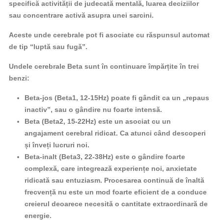
specifică activității de judecată mentală, luarea deciziilor
sau concentrare activă asupra unei sarcini.
Aceste unde cerebrale pot fi asociate cu răspunsul automat
de tip “luptă sau fugă”.
Undele cerebrale Beta sunt în continuare împărțite în trei
benzi:
Beta-jos (Beta1, 12-15Hz) poate fi gândit ca un „repaus
inactiv”, sau o gândire nu foarte intensă.
Beta (Beta2, 15-22Hz) este un asociat cu un
angajament cerebral ridicat. Ca atunci când descoperi
și înveți lucruri noi.
Beta-inalt (Beta3, 22-38Hz) este o gândire foarte
complexă, care integrează experiențe noi, anxietate
ridicată sau entuziasm. Procesarea continuă de înaltă
frecvență nu este un mod foarte eficient de a conduce
creierul deoarece necesită o cantitate extraordinară de
energie.