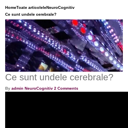
Home
Toate articolele
NeuroCognitiv
Ce sunt undele cerebrale?
Ce sunt undele cerebrale?
By
admin
NeuroCognitiv
2 Comments