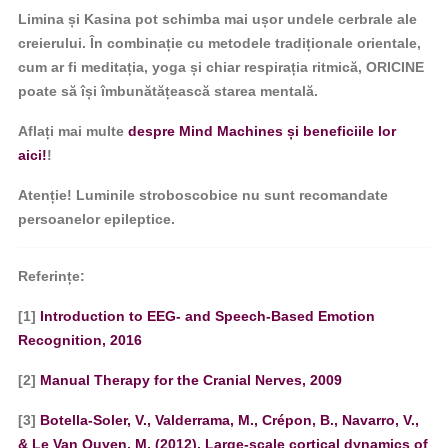
Limina și Kasina pot schimba mai ușor undele cerbrale ale
creierului. În combinație cu metodele tradiționale orientale,
cum ar fi meditația, yoga și chiar respirația ritmică, ORICINE
poate să își îmbunătățească starea mentală.
Aflați mai multe
despre Mind Machines și beneficiile lor
aici!
!
Atenție! Luminile stroboscobice nu sunt recomandate
persoanelor epileptice.
Referințe:
[1]
Introduction to EEG- and Speech-Based Emotion
Recognition, 2016
[2]
Manual Therapy for the Cranial Nerves, 2009
[3]
Botella-Soler, V., Valderrama, M., Crépon, B., Navarro, V.,
& Le Van Quyen, M. (2012). Large-scale cortical dynamics of