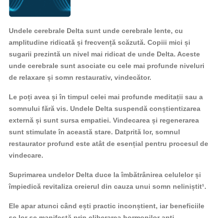
Undele cerebrale Delta sunt unde cerebrale lente, cu
amplitudine ridicată și frecvență scăzută. Copiii mici și
sugarii prezintă un nivel mai ridicat de unde Delta. Aceste
unde cerebrale sunt asociate cu cele mai profunde niveluri
de relaxare și somn restaurativ, vindecător.
Le poți avea și în timpul celei mai profunde meditații sau a
somnului fără vis. Undele Delta suspendă conștientizarea
externă și sunt sursa empatiei. Vindecarea și regenerarea
sunt stimulate în această stare. Datprită lor, somnul
restaurator profund este atât de esențial pentru procesul de
vindecare.
Suprimarea undelor Delta duce la îmbătrânirea celulelor și
împiedică revitaliza creierul din cauza unui somn neliniștit¹.
Ele apar atunci când ești practic inconștient, iar beneficiile
se lor se manifestă prin eliberarea hormonilor anti-