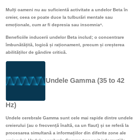
Mulți oameni nu au suficientă activitate a undelor Beta în
creier, ceea ce poate duce la tulburări mentale sau
emoționale, cum ar fi depresia sau insomnia⁶.
Beneficiile inducerii undelor Beta includ; o concentrare
îmbunătățită, logică și raționament, precum și creșterea
abilităților de gândire critică.
Undele Gamma (35 to 42
Hz)
Undele cerebrale Gamma sunt cele mai rapide dintre undele
creierului (au o frecvență înaltă, ca un flaut) și se referă la
procesarea simultană a informațiilor din diferite zone ale