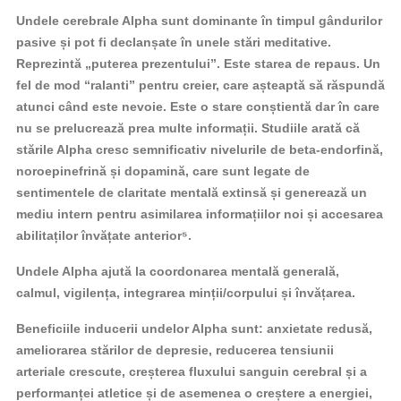
Undele cerebrale Alpha sunt dominante în timpul gândurilor
pasive și pot fi declanșate în unele stări meditative.
Reprezintă „puterea prezentului”. Este starea de repaus. Un
fel de mod “ralanti” pentru creier, care așteaptă să răspundă
atunci când este nevoie. Este o stare conștientă dar în care
nu se prelucrează prea multe informații. Studiile arată că
stările Alpha cresc semnificativ nivelurile de beta-endorfină,
noroepinefrină și dopamină, care sunt legate de
sentimentele de claritate mentală extinsă și generează un
mediu intern pentru asimilarea informațiilor noi și accesarea
abilitaților învățate anterior⁵.
Undele Alpha ajută la coordonarea mentală generală,
calmul, vigilența, integrarea minții/corpului și învățarea.
Beneficiile inducerii undelor Alpha sunt: anxietate redusă,
ameliorarea stărilor de depresie, reducerea tensiunii
arteriale crescute, creșterea fluxului sanguin cerebral și a
performanței atletice și de asemenea o creștere a energiei,