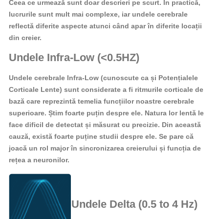
Ceea ce urmează sunt doar descrieri pe scurt. În practică,
lucrurile sunt mult mai complexe, iar undele cerebrale
reflectă diferite aspecte atunci când apar în diferite locații
din creier.
Undele Infra-Low (<0.5HZ)
Undele cerebrale Infra-Low (cunoscute ca și Potențialele
Corticale Lente) sunt considerate a fi ritmurile corticale de
bază care reprezintă temelia funcțiilor noastre cerebrale
superioare. Știm foarte puțin despre ele. Natura lor lentă le
face dificil de detectat și măsurat cu precizie. Din această
cauză, există foarte puține studii despre ele. Se pare că
joacă un rol major în sincronizarea creierului și funcția de
rețea a neuronilor.
Undele Delta (0.5 to 4 Hz)